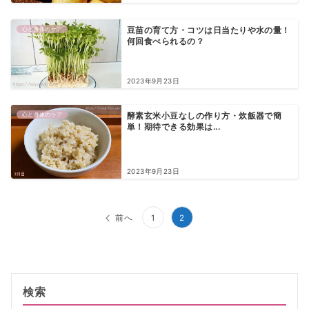
心と身体のケア
豆苗の育て方・コツは日当たりや水の量！
何回食べられるの？
2023年9月23日
心と身体のケア
酵素玄米小豆なしの作り方・炊飯器で簡
単！期待できる効果は...
2023年9月23日
投
前へ
1
2
稿
の
ペ
検索