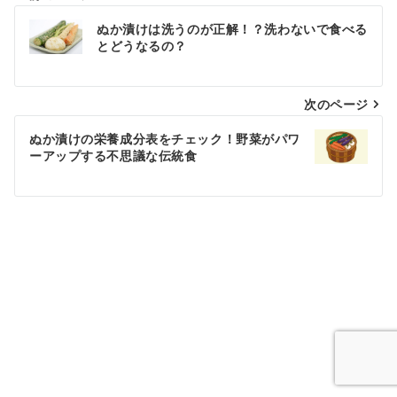
投
ぬか漬けは洗うのが正解！？洗わないで食べる
稿
とどうなるの？
ナ
次のページ
ビ
ゲ
ぬか漬けの栄養成分表をチェック！野菜がパワ
ーアップする不思議な伝統食
ー
シ
ョ
ン